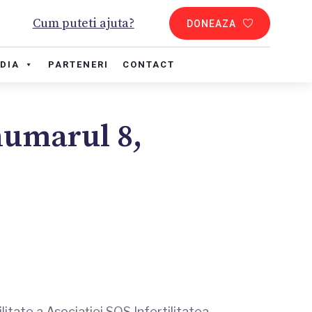
Cum puteti ajuta?
DONEAZA
DIA
PARTENERI
CONTACT
 numarul 8,
itate a Asociației SOS Infertilitatea