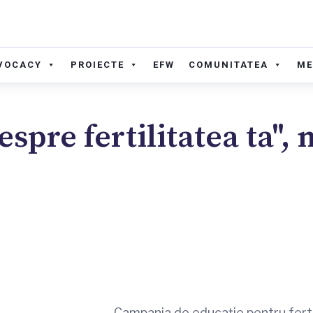
VOCACY
PROIECTE
EFW
COMUNITATEA
ME
espre fertilitatea ta",
Campania de educație pentru fertil